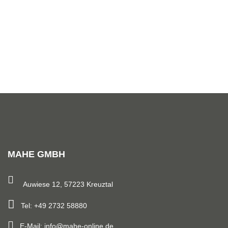
STT 20 ist ein universaler Fahrwagen für schwieriges Gelände
für alle mobile Maschinen.
MAHE GMBH
Auwiese 12, 57223 Kreuztal
Tel: +49 2732 58880
E-Mail: info@mahe-online.de