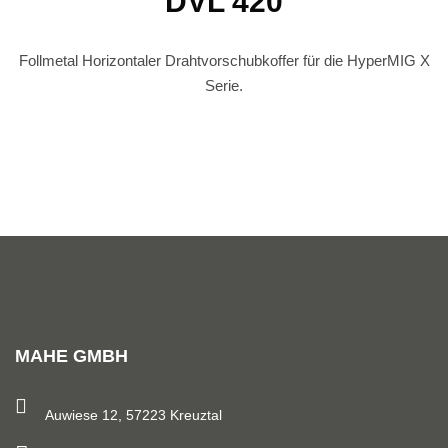
DVL 420
Follmetal
Horizontaler
Drahtvorschub
koffer für die HyperMIG X
Serie.
MAHE GMBH
Auwiese 12, 57223 Kreuztal