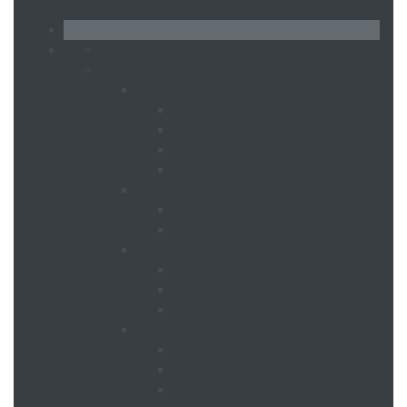
Home
Produkte
Schweißgeräte
MIG
WIG
MMA
Plasma TIG
Plasmaschneidgeräte
Theta
Theta Automation
Reinigungsgeräte
Cleaner
Signiergeräte
Flüssigkeitsfördersystem
Zubehör
Fahrwagen
Wasserkühlgeräte
Drahtvorschubkoffer