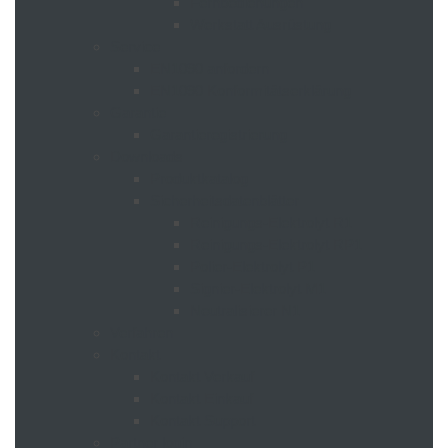
Fernbedienungen
Werkstatt Ausrüstung
Service
EN1090 anfordern
EN1090 Konformitätserklärung
Garantie
Garantieregistrierung
Downloads
Produktkatalog
Sicherheitsdatenblätter
Reinigungs-Elektrolyt R1
Reinigungs-Elektrolyt RP1
Polier-Elektrolyt P1
Signier-Elektrolyt M1
Neutralisierer N1
Verfahren
Kontakt
Kontakt Verkauf
Kontakt Einkauf
Kontakt Support
Partner login