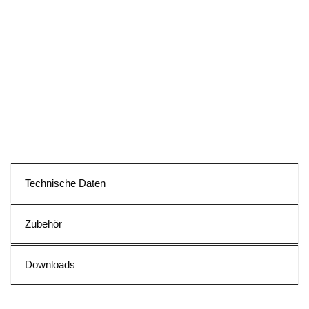
Besonderheiten
Leistungsstarke 200 Watt Inverter Stromquelle
Mahe Pinsel Schutz System
Reiningen, Polieren und Markieren
Syniergie-Programm für alle Verfahren
Umweltfreundlich und sicher reinigen
Technische Daten
Zubehör
Downloads